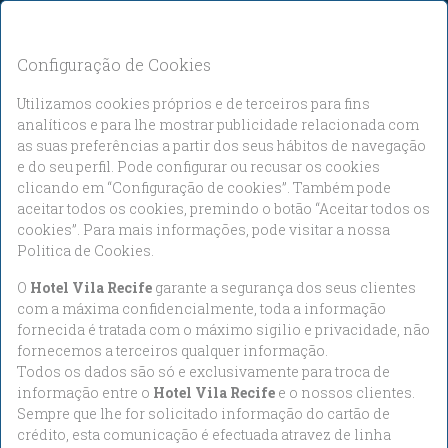
Quero 5% de desconto adicional
PT
EUR
Configuração de Cookies
Utilizamos cookies próprios e de terceiros para fins
analíticos e para lhe mostrar publicidade relacionada com
as suas preferências a partir dos seus hábitos de navegação
e do seu perfil. Pode configurar ou recusar os cookies
clicando em “Configuração de cookies”. Também pode
aceitar todos os cookies, premindo o botão “Aceitar todos os
Check-in
Check-out
cookies”. Para mais informações, pode visitar a nossa
Domingo
Quarta-Feira
9
12
Politica de Cookies.
O
Hotel Vila Recife
garante a segurança dos seus clientes
com a máxima confidencialmente, toda a informação
fornecida é tratada com o máximo sigilio e privacidade, não
Ago, 2026
Ago, 2026
fornecemos a terceiros qualquer informação.
Todos os dados são só e exclusivamente para troca de
informação entre o
Hotel Vila Recife
e o nossos clientes.
Ocupação
Sempre que lhe for solicitado informação do cartão de
1 Quarto, 2 Adultos
crédito, esta comunicação é efectuada atravez de linha