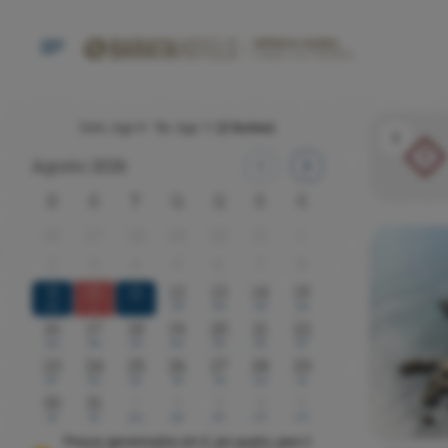
Dom, Ago 9 - Ter, Ago 11
(2 Noites)
!
Agosto 2026
D
S
T
Q
Q
S
S
26
27
28
29
30
31
1
2
3
4
5
6
7
8
9
10
11
12
13
14
15
169
x
330
363
330
264
16
17
18
19
20
21
22
264
352
363
363
352
352
257
23
24
25
26
27
28
29
257
352
341
319
319
224
191
30
31
1
2
3
4
5
191
191
224
286
297
275
275
Preços aproximados em €, por quarto, para 2