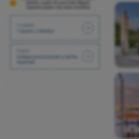
adultos, a partir de uma noite (Alguns
impostos podem não estar incluídos)
Ocupação
1 Quarto, 2 Adultos
Promos
Códigos promocionais e tarifas
especiais