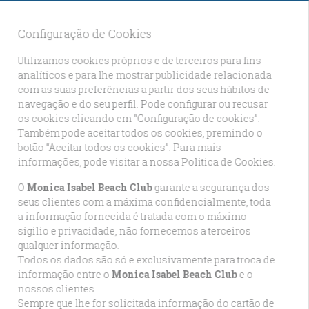
Configuração de Cookies
Quero 5% de desconto adicional
PT
EUR
Utilizamos cookies próprios e de terceiros para fins
analíticos e para lhe mostrar publicidade relacionada
com as suas preferências a partir dos seus hábitos de
a online, por favor seleccione outras datas ou verifique nas
navegação e do seu perfil. Pode configurar ou recusar
os cookies clicando em “Configuração de cookies”.
Também pode aceitar todos os cookies, premindo o
botão “Aceitar todos os cookies”. Para mais
informações, pode visitar a nossa Politica de Cookies.
Resort
O
Monica Isabel Beach Club
garante a segurança dos
seus clientes com a máxima confidencialmente, toda
a informação fornecida é tratada com o máximo
sigilio e privacidade, não fornecemos a terceiros
qualquer informação.
Reservar Agora a partir de €528
por
site
Todos os dados são só e exclusivamente para troca de
2 noites
informação entre o
Monica Isabel Beach Club
e o
nossos clientes.
Sempre que lhe for solicitada informação do cartão de