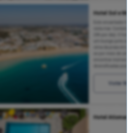
Hotel Sol e Mar
Este encantador hote
vista mar. Contempla
24h por dia). O hote
um lounge junto à pra
cima da praia em plen
se por meio de um el
encontrar inúmeros e
diversificadas possi
Visitar Web
Hotel Atismar