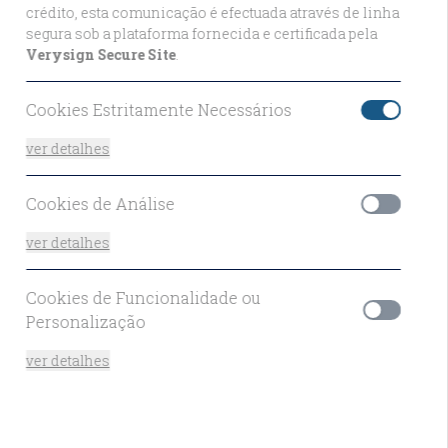
crédito, esta comunicação é efectuada através de linha
segura sob a plataforma fornecida e certificada pela
e
Verysign Secure Site
.
Cookies Estritamente Necessários
Reservar Agora a partir de €440
por
ver detalhes
site
2 noites
Cookies de Análise
ver detalhes
ta
Cookies de Funcionalidade ou
Personalização
ver detalhes
Reservar Agora a partir de €330
por
site
2 noites