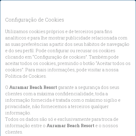
Quero 5% de desconto adicional
PT
EUR
Configuração de Cookies
Utilizamos cookies próprios e de terceiros para fins
analíticos e para lhe mostrar publicidade relacionada com
as suas preferências a partir dos seus hábitos de navegação
e do seu perfil. Pode configurar ou recusar os cookies
clicando em “Configuração de cookies”. Também pode
aceitar todos os cookies, premindo o botão “Aceitar todos os
Check-in
Check-out
cookies”. Para mais informações, pode visitar a nossa
Sexta-Feira
Segunda-Feira
7
10
Politica de Cookies.
O
Auramar Beach Resort
garante a segurança dos seus
clientes com a máxima confidencialidade, toda a
informação fornecida é tratada com o máximo sigilio e
Ago, 2026
Ago, 2026
privacidade, não fornecemos a terceiros qualquer
informação.
Todos os dados são só e exclusivamente para troca de
Ocupação
informação entre o
Auramar Beach Resort
e o nossos
1 Quarto, 2 Adultos
clientes.